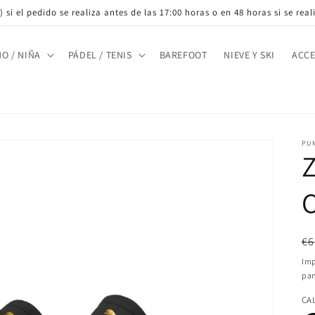
 si el pedido se realiza antes de las 17:00 horas o en 48 horas si se rea
ÑO / NIÑA
PÁDEL / TENIS
BAREFOOT
NIEVE Y SKI
ACCE
PU
C
Pr
€6
ha
Imp
pan
CA