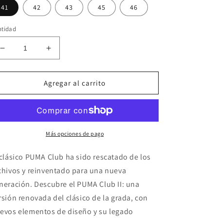
41
42
43
45
46
ntidad
Reducir
Aumentar
cantidad
cantidad
para
para
ZAPATILLAS
ZAPATILLAS
Agregar al carrito
PUMA
PUMA
CLUB
CLUB
II
II
Más opciones de pago
 clásico PUMA Club ha sido rescatado de los
chivos y reinventado para una nueva
neración. Descubre el PUMA Club II: una
rsión renovada del clásico de la grada, con
evos elementos de diseño y su legado