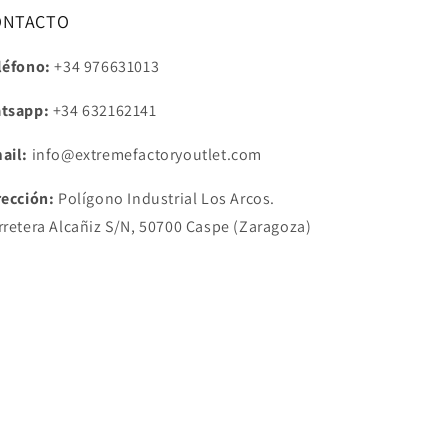
ONTACTO
léfono:
+34 976631013
tsapp:
+34
632162141
ail:
info@extremefactoryoutlet.com
rección:
Polígono Industrial Los Arcos.
rretera Alcañiz S/N, 50700 Caspe (Zaragoza)