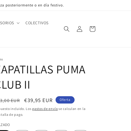
liza posteriormente o en día festivo.
SORIOS
COLECTIVOS
Iniciar
Carrito
sesión
MA
ZAPATILLAS PUMA
LUB II
ecio
Precio
€39,95 EUR
3,00 EUR
Oferta
bitual
de
uesto incluido. Los
gastos de envío
se calculan en la
talla de pago.
oferta
LZADO