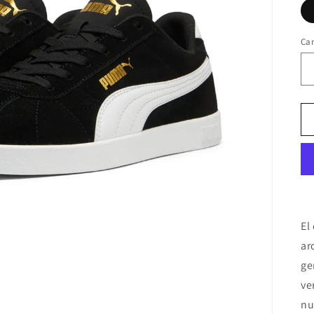
Ca
El
ar
ge
ve
nu