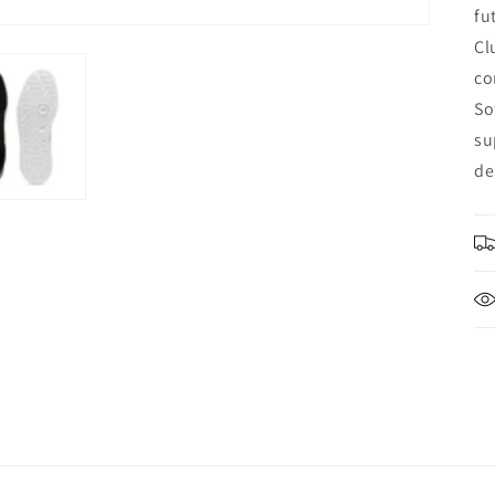
fu
Cl
co
So
su
de