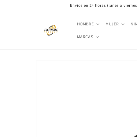
Ir
Envíos en 24 horas (lunes a viernes)
directamente
al contenido
HOMBRE
MUJER
NI
MARCAS
Ir
directamente
a la
información
del producto