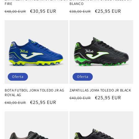
FIRE
BLANCO
Precio
Precio
€30,95 EUR
Precio
Precio
€25,95 EUR
€48,00 EUR
€38,00 EUR
habitual
de
habitual
de
oferta
oferta
Oferta
Oferta
BOTA FUTBOL JOMA TOLEDO JR AG
ZAPATILLAS JOMA TOLEDO JR BLACK
ROYAL AG
Precio
Precio
€25,95 EUR
€40,00 EUR
Precio
Precio
€25,95 EUR
€40,00 EUR
habitual
de
habitual
de
oferta
oferta