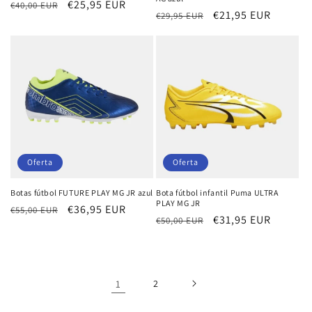
Precio
Precio
€25,95 EUR
€40,00 EUR
Precio
Precio
€21,95 EUR
€29,95 EUR
habitual
de
habitual
de
oferta
oferta
Oferta
Oferta
Botas fútbol FUTURE PLAY MG JR azul
Bota fútbol infantil Puma ULTRA
PLAY MG JR
Precio
Precio
€36,95 EUR
€55,00 EUR
Precio
Precio
€31,95 EUR
€50,00 EUR
habitual
de
habitual
de
oferta
oferta
1
2