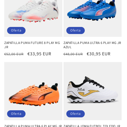
Oferta
Oferta
ZAPATILLA PUMA FUTURE 8 PLAY MG
ZAPATILLA PUMA ULTRA 6 PLAY MG JR
JR
AZUL
Precio
Precio
€33,95 EUR
Precio
Precio
€30,95 EUR
€52,00 EUR
€48,00 EUR
habitual
de
habitual
de
oferta
oferta
Oferta
Oferta
ZAPATILLA PUMA ULTRA 6 PLAY MG JR
ZAPATILLA JOMA FUTBOL TOLEDO JR