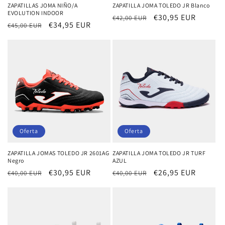
ZAPATILLAS JOMA NIÑO/A
ZAPATILLA JOMA TOLEDO JR Blanco
EVOLUTION INDOOR
Precio
Precio
€30,95 EUR
€42,00 EUR
Precio
Precio
€34,95 EUR
€45,00 EUR
habitual
de
habitual
de
oferta
oferta
Oferta
Oferta
ZAPATILLA JOMAS TOLEDO JR 2601AG
ZAPATILLA JOMA TOLEDO JR TURF
Negro
AZUL
Precio
Precio
€30,95 EUR
Precio
Precio
€26,95 EUR
€40,00 EUR
€40,00 EUR
habitual
de
habitual
de
oferta
oferta