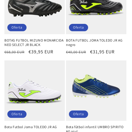
Oferta
Oferta
BOTAS FUTBOL MIZUNO MONARCIDA
BOTA FUTBOL JOMA TOLEDO JR AG
NEO SELECT JR BLACK
negro
Precio
Precio
€39,95 EUR
Precio
Precio
€31,95 EUR
€68,00 EUR
€40,00 EUR
habitual
de
habitual
de
oferta
oferta
Oferta
Oferta
Bota Futbol Joma TOLEDO JR AG
Bota fútbol infantil UMBRO SPIRITO
AG azul