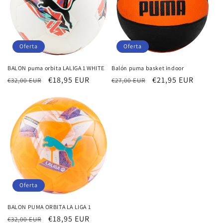
Oferta
Oferta
BALON puma orbita LALIGA 1 WHITE
Balón puma basket indoor
Precio
Precio
€18,95 EUR
Precio
Precio
€21,95 EUR
€32,00 EUR
€27,00 EUR
habitual
de
habitual
de
oferta
oferta
Oferta
BALON PUMA ORBITA LA LIGA 1
Precio
Precio
€18,95 EUR
€32,00 EUR