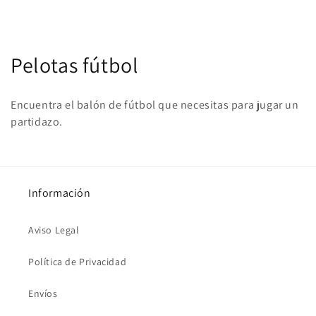
habitual
de
oferta
C
Pelotas fútbol
o
Encuentra el balón de fútbol que necesitas para jugar un
l
partidazo.
e
c
Información
c
i
Aviso Legal
ó
Política de Privacidad
n
Envíos
: