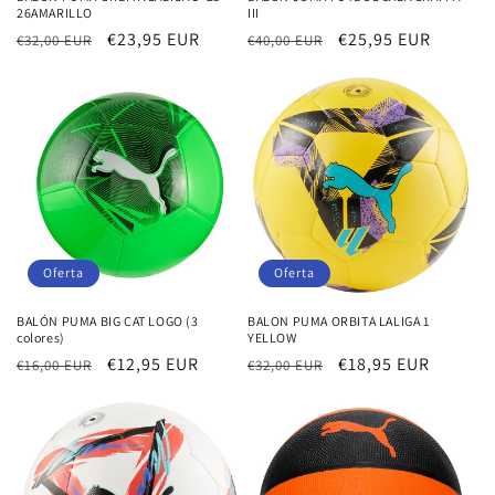
26AMARILLO
III
Precio
Precio
€23,95 EUR
Precio
Precio
€25,95 EUR
€32,00 EUR
€40,00 EUR
habitual
de
habitual
de
oferta
oferta
Oferta
Oferta
BALÓN PUMA BIG CAT LOGO (3
BALON PUMA ORBITA LALIGA 1
colores)
YELLOW
Precio
Precio
€12,95 EUR
Precio
Precio
€18,95 EUR
€16,00 EUR
€32,00 EUR
habitual
de
habitual
de
oferta
oferta