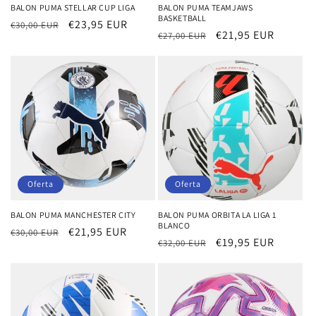
BALON PUMA STELLAR CUP LIGA
BALON PUMA TEAMJAWS
BASKETBALL
Precio
Precio
€23,95 EUR
€30,00 EUR
Precio
Precio
€21,95 EUR
€27,00 EUR
habitual
de
habitual
de
oferta
oferta
Oferta
Oferta
BALON PUMA MANCHESTER CITY
BALON PUMA ORBITA LA LIGA 1
BLANCO
Precio
Precio
€21,95 EUR
€30,00 EUR
Precio
Precio
€19,95 EUR
€32,00 EUR
habitual
de
habitual
de
oferta
oferta