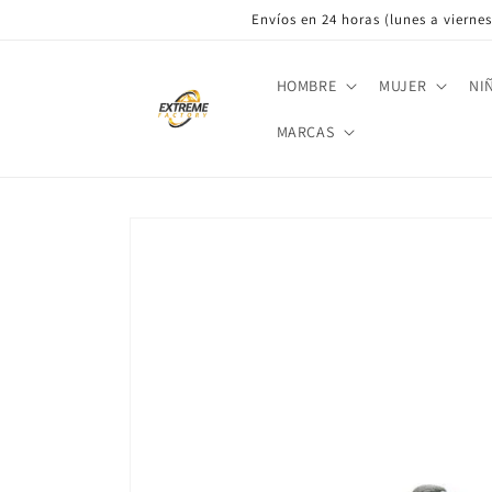
Ir
Envíos en 24 horas (lunes a viernes)
directamente
al contenido
HOMBRE
MUJER
NI
MARCAS
Ir
directamente
a la
información
del producto