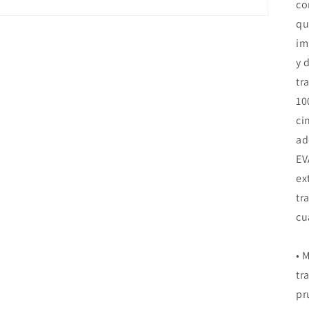
co
qu
im
y 
tr
10
ci
ad
EV
ex
tr
cu
• 
tr
pr