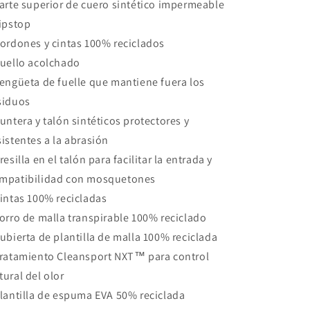
Parte superior de cuero sintético impermeable
ripstop
Cordones y cintas 100% reciclados
Cuello acolchado
Lengüeta de fuelle que mantiene fuera los
siduos
Puntera y talón sintéticos protectores y
sistentes a la abrasión
Presilla en el talón para facilitar la entrada y
mpatibilidad con mosquetones
Cintas 100% recicladas
Forro de malla transpirable 100% reciclado
Cubierta de plantilla de malla 100% reciclada
Tratamiento Cleansport NXT™ para control
tural del olor
Plantilla de espuma EVA 50% reciclada