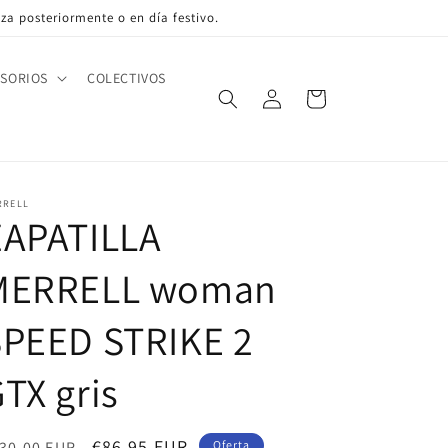
liza posteriormente o en día festivo.
SORIOS
COLECTIVOS
Iniciar
Carrito
sesión
RRELL
ZAPATILLA
MERRELL woman
SPEED STRIKE 2
TX gris
ecio
Precio
€86,95 EUR
30,00 EUR
Oferta