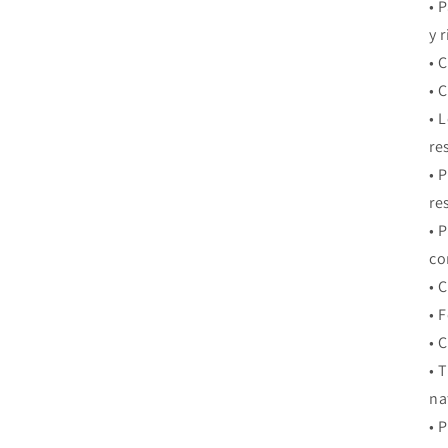
• 
y 
• 
• 
• 
re
• 
re
• 
co
• 
• 
• 
• 
na
• 