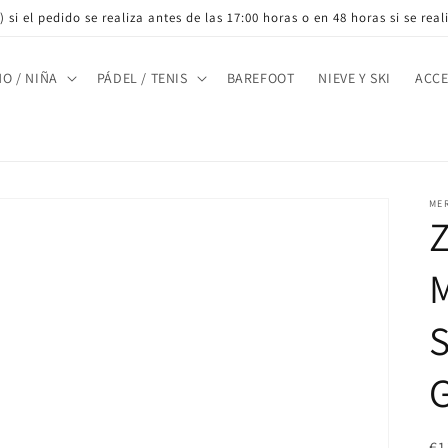
 si el pedido se realiza antes de las 17:00 horas o en 48 horas si se rea
ÑO / NIÑA
PÁDEL / TENIS
BAREFOOT
NIEVE Y SKI
ACCE
ME
G
Pr
€1