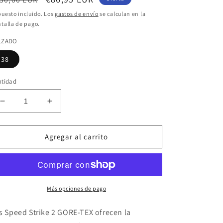
bitual
de
uesto incluido. Los
gastos de envío
se calculan en la
talla de pago.
oferta
LZADO
38
ntidad
Reducir
Aumentar
cantidad
cantidad
para
para
ZAPATILLA
ZAPATILLA
Agregar al carrito
MERRELL
MERRELL
woman
woman
SPEED
SPEED
STRIKE
STRIKE
2
2
Más opciones de pago
GTX
GTX
gris
gris
s Speed ​​Strike 2 GORE-TEX ofrecen la