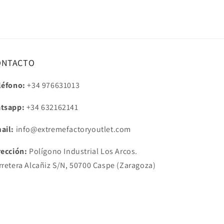
ONTACTO
léfono:
+34 976631013
tsapp:
+34
632162141
ail:
info@extremefactoryoutlet.com
rección:
Polígono Industrial Los Arcos.
rretera Alcañiz S/N, 50700 Caspe (Zaragoza)