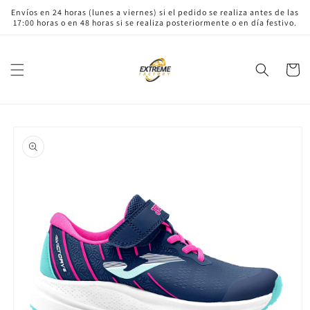
Ir
Envíos en 24 horas (lunes a viernes) si el pedido se realiza antes de las
directamente
17:00 horas o en 48 horas si se realiza posteriormente o en día festivo.
al contenido
Carrito
Ir
directamente
a la
información
del producto