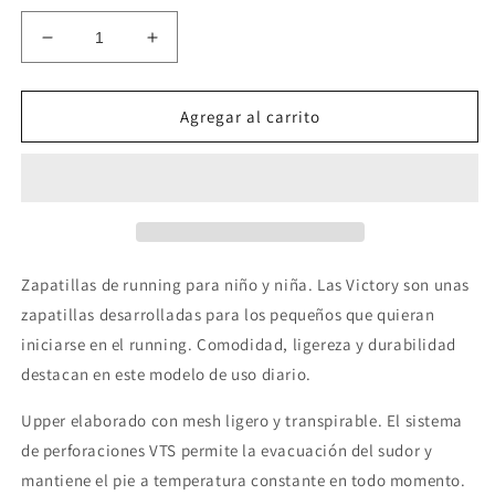
Reducir
Aumentar
cantidad
cantidad
para
para
ZAPATILLA
ZAPATILLA
Agregar al carrito
JOMA
JOMA
VICTORY
VICTORY
JR
JR
NAVY-
NAVY-
FUCSIA
FUCSIA
Zapatillas de running para niño y niña. Las Victory son unas
zapatillas desarrolladas para los pequeños que quieran
iniciarse en el running. Comodidad, ligereza y durabilidad
destacan en este modelo de uso diario.
Upper elaborado con mesh ligero y transpirable. El sistema
de perforaciones VTS permite la evacuación del sudor y
mantiene el pie a temperatura constante en todo momento.