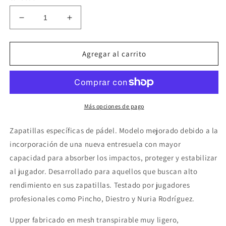
Reducir
Aumentar
cantidad
cantidad
para
para
ZAPATILLA
ZAPATILLA
Agregar al carrito
JOMA
JOMA
OPEN
OPEN
MEN
MEN
Más opciones de pago
Zapatillas específicas de pádel. Modelo mejorado debido a la
incorporación de una nueva entresuela con mayor
capacidad para absorber los impactos, proteger y estabilizar
al jugador. Desarrollado para aquellos que buscan alto
rendimiento en sus zapatillas. Testado por jugadores
profesionales como Pincho, Diestro y Nuria Rodríguez.
Upper fabricado en mesh transpirable muy ligero,