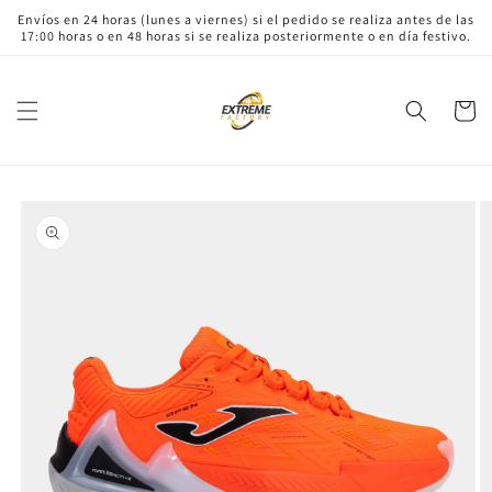
Ir
Envíos en 24 horas (lunes a viernes) si el pedido se realiza antes de las
directamente
17:00 horas o en 48 horas si se realiza posteriormente o en día festivo.
al contenido
Carrito
Ir
directamente
a la
información
del producto