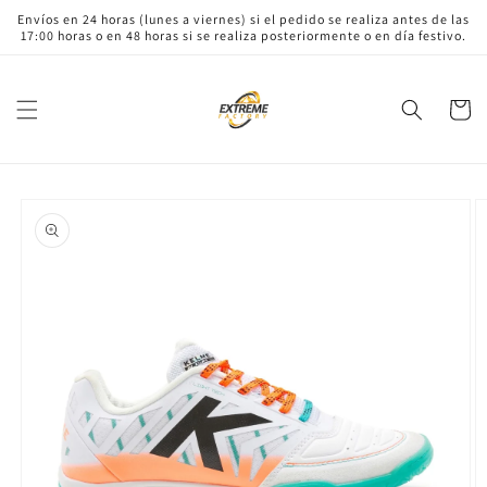
Ir
Envíos en 24 horas (lunes a viernes) si el pedido se realiza antes de las
directamente
17:00 horas o en 48 horas si se realiza posteriormente o en día festivo.
al contenido
Carrito
Ir
directamente
a la
información
del producto