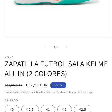
Abrir
Ab
elemento
e
multimedia
m
de
1
/
5
1
3
en
e
KELME
una
u
ZAPATILLA FUTBOL SALA KELME
ventana
v
modal
m
ALL IN (2 COLORES)
Precio
Precio
€32,95 EUR
€65,00 EUR
Oferta
habitual
de
Impuesto incluido. Los
gastos de envío
se calculan en la pantalla de pago.
oferta
CALZADO
40
40.5
41
42
42.5