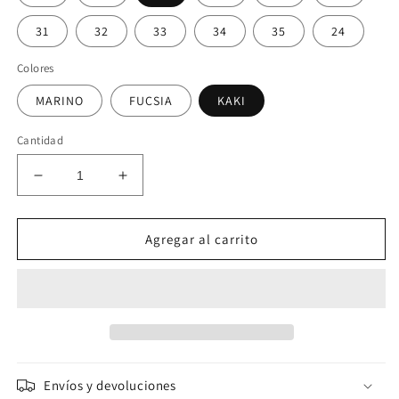
31
32
33
34
35
24
Colores
MARINO
FUCSIA
KAKI
Cantidad
Reducir
Aumentar
cantidad
cantidad
para
para
Sandalia
Sandalia
Agregar al carrito
infantil
infantil
John
John
Smith
Smith
PIXON
PIXON
(3
(3
COLORES)
COLORES)
Envíos y devoluciones