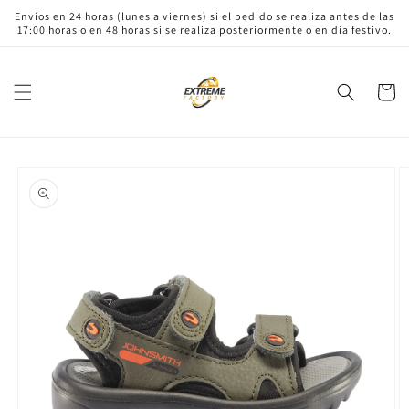
Ir
Envíos en 24 horas (lunes a viernes) si el pedido se realiza antes de las
directamente
17:00 horas o en 48 horas si se realiza posteriormente o en día festivo.
al contenido
Carrito
Ir
directamente
a la
información
del producto