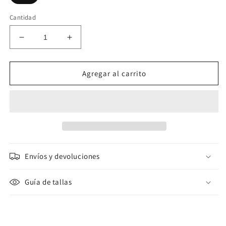
Cantidad
Reducir
Aumentar
cantidad
cantidad
para
para
Chándal
Chándal
Agregar al carrito
mujer
mujer
Puma
Puma
CLASSIC
CLASSIC
HOODED
HOODED
TRACK
TRACK
blanco
blanco
Envíos y devoluciones
Guía de tallas