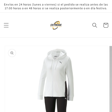
Ir
Envíos en 24 horas (lunes a viernes) si el pedido se realiza antes de las
directamente
17:00 horas o en 48 horas si se realiza posteriormente o en día festivo.
al contenido
Carrito
Ir
directamente
a la
información
del producto