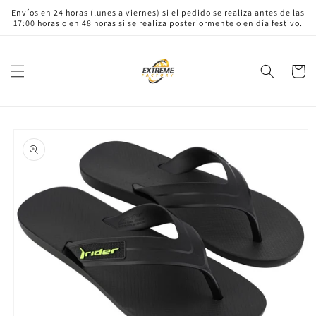
Ir
Envíos en 24 horas (lunes a viernes) si el pedido se realiza antes de las
directamente
17:00 horas o en 48 horas si se realiza posteriormente o en día festivo.
al contenido
Carrito
Ir
directamente
a la
información
del producto