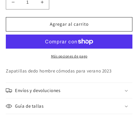
Reducir
Aumentar
cantidad
cantidad
para
para
Chanclas
Chanclas
Agregar al carrito
dedo
dedo
hombre
hombre
RIDER
RIDER
STRIKE
STRIKE
II
II
Más opciones de pago
AD
AD
(3
(3
Zapatillas dedo hombre cómodas para verano 2023
COLORES)
COLORES)
Envíos y devoluciones
Guía de tallas