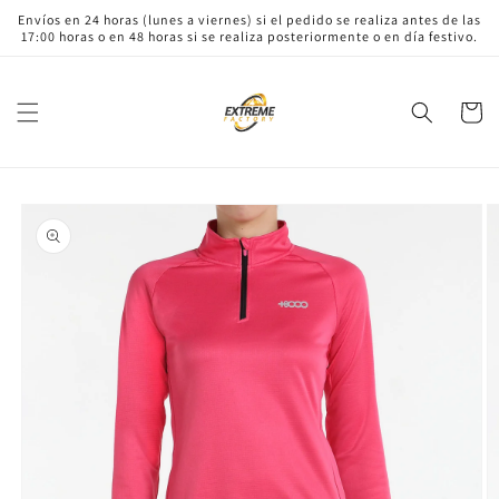
Ir
Envíos en 24 horas (lunes a viernes) si el pedido se realiza antes de las
directamente
17:00 horas o en 48 horas si se realiza posteriormente o en día festivo.
al contenido
Carrito
Ir
directamente
a la
información
del producto