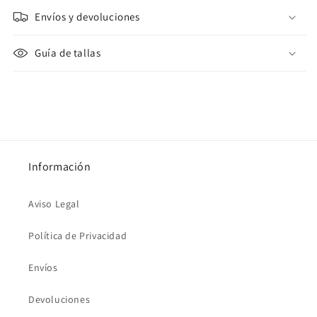
-
-
Envíos y devoluciones
geranio
geranio
-
-
marfil)
marfil)
Guía de tallas
Información
Aviso Legal
Política de Privacidad
Envíos
Devoluciones