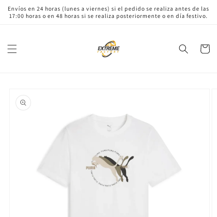
Ir
Envíos en 24 horas (lunes a viernes) si el pedido se realiza antes de las
directamente
17:00 horas o en 48 horas si se realiza posteriormente o en día festivo.
al contenido
Carrito
Ir
directamente
a la
información
del producto