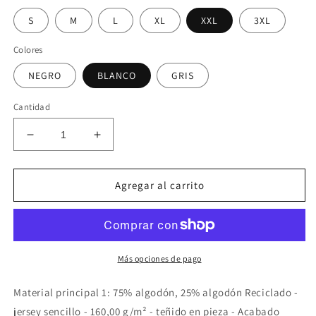
S
M
L
XL
XXL
3XL
Colores
NEGRO
BLANCO
GRIS
Cantidad
Reducir
Aumentar
cantidad
cantidad
para
para
CAMISETA
CAMISETA
Agregar al carrito
MANGA
MANGA
CORTA
CORTA
PUMA
PUMA
GRAPHICS
GRAPHICS
MULTIPLE
MULTIPLE
Más opciones de pago
CTA
CTA
(3
(3
Material principal 1: 75% algodón, 25% algodón Reciclado -
COLORES)
COLORES)
jersey sencillo - 160,00 g/m² - teñido en pieza - Acabado