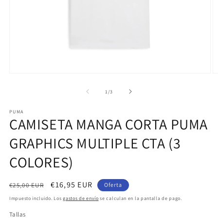
Abrir
Ab
elemento
e
multimedia
m
de
1
/
3
1
4
en
e
PUMA
una
u
CAMISETA MANGA CORTA PUMA
ventana
v
modal
m
GRAPHICS MULTIPLE CTA (3
COLORES)
Precio
Precio
€16,95 EUR
€25,00 EUR
Oferta
habitual
de
Impuesto incluido. Los
gastos de envío
se calculan en la pantalla de pago.
oferta
Tallas