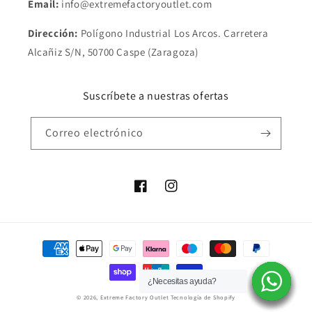
Email:
info@extremefactoryoutlet.com
Dirección:
Polígono Industrial Los Arcos. Carretera
Alcañiz S/N, 50700 Caspe (Zaragoza)
Suscríbete a nuestras ofertas
Correo electrónico
Facebook
Instagram
Formas
de
pago
¿Necesitas ayuda?
¿Necesitas ayuda?
¿Necesitas ayuda?
¿Necesitas ayuda?
¿Necesitas ayuda?
¿Necesitas ayuda?
© 2026,
Extreme Factory Outlet
Tecnología de Shopify