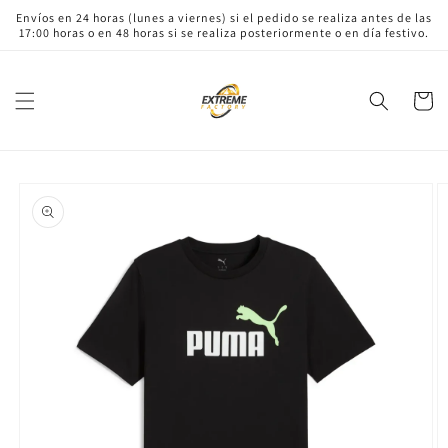
Ir
Envíos en 24 horas (lunes a viernes) si el pedido se realiza antes de las
directamente
17:00 horas o en 48 horas si se realiza posteriormente o en día festivo.
al contenido
Carrito
Ir
directamente
a la
información
del producto