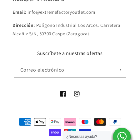
Email:
info@extremefactoryoutlet.com
Dirección:
Polígono Industrial Los Arcos. Carretera
Alcañiz S/N, 50700 Caspe (Zaragoza)
Suscríbete a nuestras ofertas
Correo electrónico
Facebook
Instagram
Formas
de
pago
¿Necesitas ayuda?
¿Necesitas ayuda?
¿Necesitas ayuda?
¿Necesitas ayuda?
¿Necesitas ayuda?
¿Necesitas ayuda?