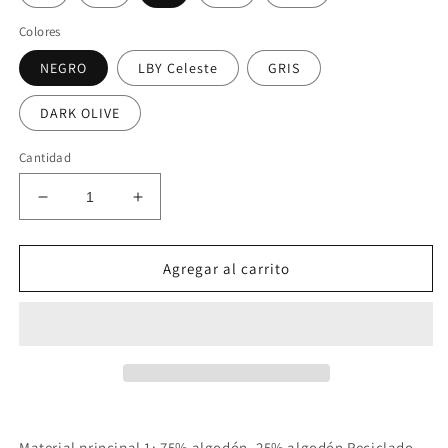
Colores
NEGRO
LBY Celeste
GRIS
DARK OLIVE
Cantidad
Reducir
Aumentar
cantidad
cantidad
para
para
CAMISETA
CAMISETA
Agregar al carrito
MANGA
MANGA
CORTA
CORTA
PUMA
PUMA
ESS
ESS
2
2
COLOR
COLOR
N1
N1
Material principal 1: 75% algodón, 25% algodón Reciclado -