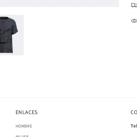
ENLACES
C
Te
HOMBRE
MUJER