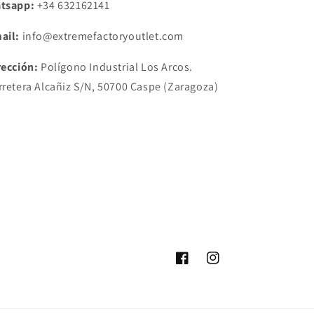
tsapp:
+34
632162141
ail:
info@extremefactoryoutlet.com
rección:
Polígono Industrial Los Arcos.
rretera Alcañiz S/N, 50700 Caspe (Zaragoza)
Facebook
Instagram