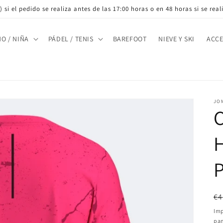
 si el pedido se realiza antes de las 17:00 horas o en 48 horas si se rea
ÑO / NIÑA
PÁDEL / TENIS
BAREFOOT
NIEVE Y SKI
ACCE
JO
P
Pr
€4
ha
Imp
pan