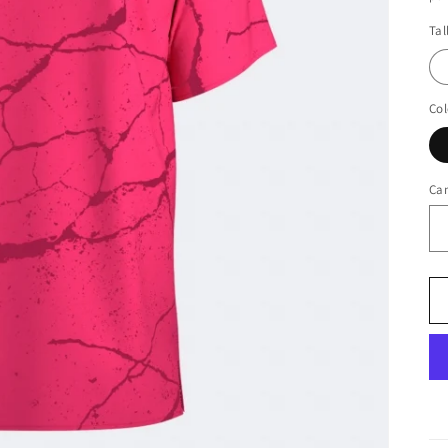
Tal
Col
Ca