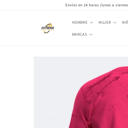
Ir
Envíos en 24 horas (lunes a viernes)
directamente
al contenido
HOMBRE
MUJER
NI
MARCAS
Ir
directamente
a la
información
del producto