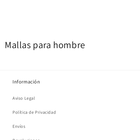
C
Mallas para hombre
o
l
e
Información
c
Aviso Legal
c
Política de Privacidad
i
ó
Envíos